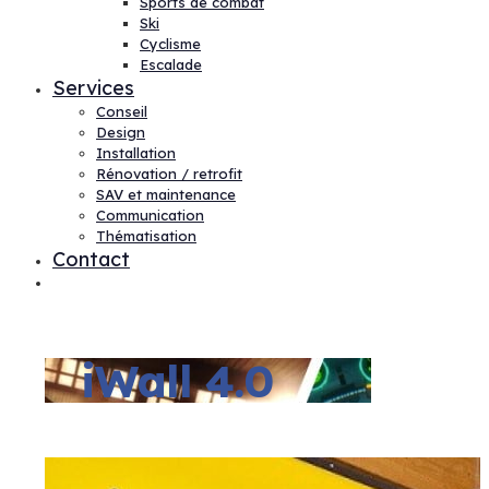
Sports de combat
Ski
Cyclisme
Escalade
Services
Conseil
Design
Installation
Rénovation / retrofit
SAV et maintenance
Communication
Thématisation
Contact
iWall 4.0